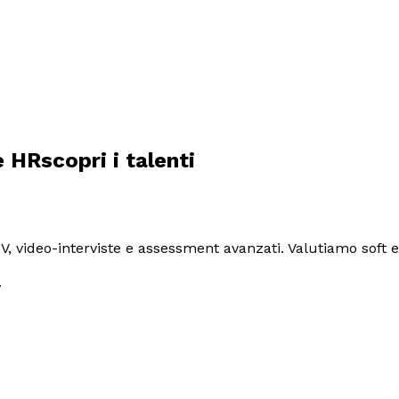
e HR
scopri i talenti
V, video-interviste e assessment avanzati. Valutiamo soft e h
.